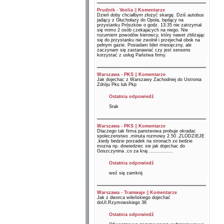
Prudnik - Veolia
||
Komentarze
Dzień doby chciałbym złożyć skargę. Dziś autobus
jadący z Głuchołazy do Opola, będący na
przystanku Prószków o godz. 13:35 nie zatrzymał
się mimo 2 osób czekajacych na niego. Nie
rozumiem powodów kierowcy, który nawet zbliżając
się do przystanku nie zwolnił i przejechał obok na
pełnym gazie. Posiadam bilet miesięczny, ale
zaczynam się zastanawiać czy jest sensens
korzystać z usług Państwa firmy.
Warszawa - PKS
||
Komentarze
Jak dojechac z Warszawy Zachodniej do Ustronia
Zdróju Pks lub Pkp
Ostatnia odpowiedź
Srak
Warszawa - PKS
||
Komentarze
Dlaczego tak firma panstwowa probuje okradac
spoleczenstwo ,minuta rozmowy 2.50 ,ZLODZIEJE
,kiedy bedzie porzadek na stronach ze bedzie
mozna np. dowiedziec sie jak dojechac do
Goszczynina ,co za kraj ................
Ostatnia odpowiedź
weź się zamknij
Warszawa - Tramwaje
||
Komentarze
Jak z dworca wileńskiego dojechać
doUl.Rzymowskiego 36
Ostatnia odpowiedź