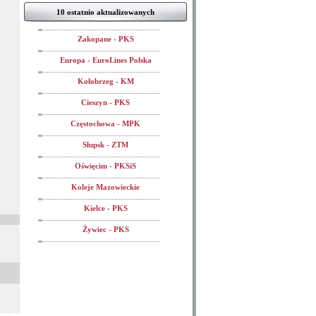
10 ostatnio aktualizowanych
Zakopane - PKS
Europa - EuroLines Polska
Kołobrzeg - KM
Cieszyn - PKS
Częstochowa - MPK
Słupsk - ZTM
Oświęcim - PKSiS
Koleje Mazowieckie
Kielce - PKS
Żywiec - PKS