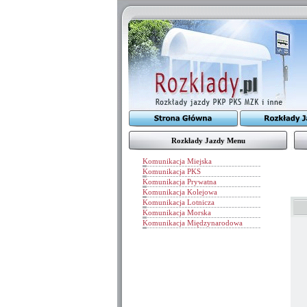
Rozkłady Jazdy Menu
Komunikacja Miejska
Komunikacja PKS
Komunikacja Prywatna
Komunikacja Kolejowa
Komunikacja Lotnicza
Komunikacja Morska
Komunikacja Międzynarodowa