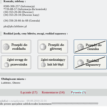
Kontakt, telefony :
0300-300-257 (Informacja)
*720-88-57 (Informacja dla komórek)
(34) 353-20-46 (Dworzec)
(34) 353-20-34 (Dworzec kasy)
(34) 356-26-66 do 68 (Centrala)
pks@pks.lubliniec.pl
Rozkład jazdy, ceny biletów, uwagi, rozkład zapasowy :
Obsługiwane miasta :
Lubliniec, Olesno
Łącznie (17)
Komentarze (14)
Pytania (3)
odał(a) :
związkowiec 09.09.2010 22:31
allo prezes specjalnie zablokowałes komentarze???????????????????????????????????????