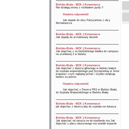
Bielsko-Biała - MZK
||
Komentarze
Nie działają strony z rozkładem jazdy !!
Ostatnia odpowiedź
Jak dojade do ulicy Partyzantow z ulicy
Michalowicza
Bielsko-Biała - MZK
||
Komentarze
Jak dojadę do ul.malowany dworek
Bielsko-Biała - MZK
||
Komentarze
Jak dojechaç z os.beskidzkiego kładka do campusu
na ul.willowej 2 w bielsku
Bielsko-Biała - MZK
||
Komentarze
Jak dojechać z dworca głównego w bielsku białym
do szpitala wojewódzkiego pod Szyndzielnią ul. Armii
krajowej i czym najlepiej jechać i szybko dziękuję
bardzo za pomoc
Ostatnia odpowiedź
Jak dojechać z Dworca PKS w Bielsku Białej
do Szpitala Wojewódzkiego w Bielsku Białej
Bielsko-Biała - MZK
||
Komentarze
jak dojechac z dworca pkp do szpitala sw łukasza
Bielsko-Biała - MZK
||
Komentarze
Jak dojechać od ratusza na do kauflandu ma Jak
dojechać z placu ratuszowego ma osiedle lsrpaclie