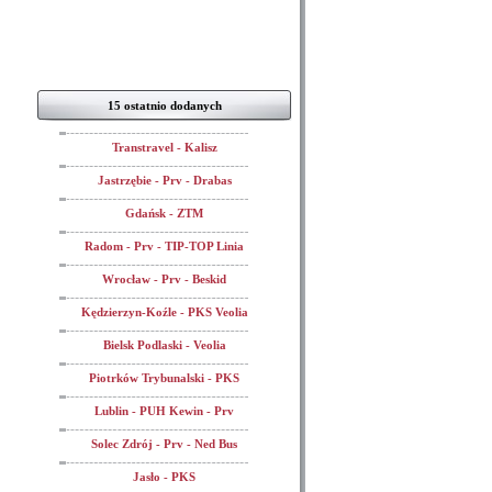
15 ostatnio dodanych
Transtravel - Kalisz
Jastrzębie - Prv - Drabas
Gdańsk - ZTM
Radom - Prv - TIP-TOP Linia
Wrocław - Prv - Beskid
Kędzierzyn-Koźle - PKS Veolia
Bielsk Podlaski - Veolia
Piotrków Trybunalski - PKS
Lublin - PUH Kewin - Prv
Solec Zdrój - Prv - Ned Bus
Jasło - PKS