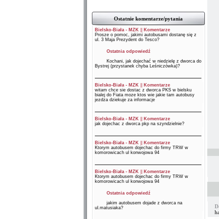
Ostatnie komentarze/pytania
Bielsko-Biała - MZK
||
Komentarze
Prosze o pomoc, jakimi autobusami dostanę się z
ul. 3 Maja Prezydent do Tesco?
Ostatnia odpowiedź
Kochani, jak dojechać w niedzielę z dworca do
Bystrej (przystanek chyba Leśniczówka)?
Bielsko-Biała - MZK
||
Komentarze
witam chce sie dostac z dworca PKS w bielsku
bialej do Fiata moze ktos wie jakie tam autobusy
jezdza dziekuje za informacje
Bielsko-Biała - MZK
||
Komentarze
jak dojechac z dworca pkp na szyndzielnie?
Bielsko-Biała - MZK
||
Komentarze
Ktorym autobusem dojechac do firmy TRW w
komorowicach ul konwojowa 94
Bielsko-Biała - MZK
||
Komentarze
Ktorym autobusem dojechac do firmy TRW w
komorowicach ul konwojowa 94
Ostatnia odpowiedź
jakim autobusem dojade z dworca na
D
ul.matusiaka?
h