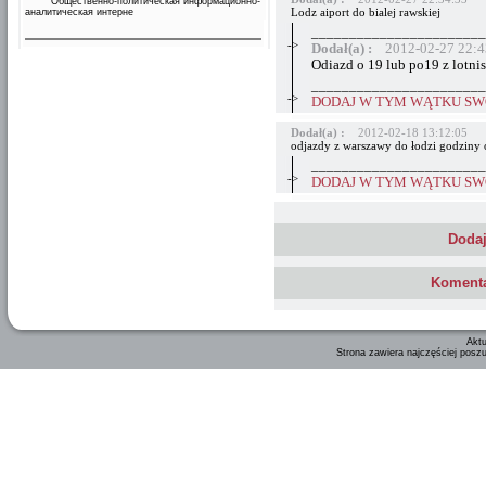
Общественно-политическая информационно-
Lodz aiport do bialej rawskiej
аналитическая интерне
_______________________
->
Dodał(a) :
2012-02-27 22:4
Odiazd o 19 lub po19 z lotnis
_______________________
->
DODAJ W TYM WĄTKU SWÓ
Dodał(a) :
2012-02-18 13:12:05
odjazdy z warszawy do łodzi godziny
_______________________
->
DODAJ W TYM WĄTKU SWÓ
Dodaj
Komenta
Aktu
Strona zawiera najczęściej posz