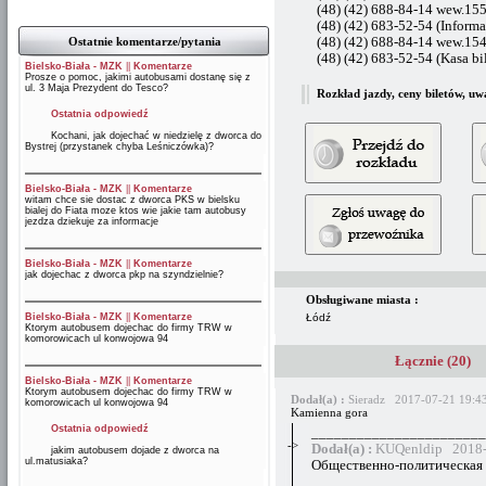
(48) (42) 688-84-14 wew.155
(48) (42) 683-52-54 (Informa
Ostatnie komentarze/pytania
(48) (42) 688-84-14 wew.154
(48) (42) 683-52-54 (Kasa bi
Bielsko-Biała - MZK
||
Komentarze
Prosze o pomoc, jakimi autobusami dostanę się z
ul. 3 Maja Prezydent do Tesco?
Rozkład jazdy, ceny biletów, uw
Ostatnia odpowiedź
Kochani, jak dojechać w niedzielę z dworca do
Bystrej (przystanek chyba Leśniczówka)?
Bielsko-Biała - MZK
||
Komentarze
witam chce sie dostac z dworca PKS w bielsku
bialej do Fiata moze ktos wie jakie tam autobusy
jezdza dziekuje za informacje
Bielsko-Biała - MZK
||
Komentarze
jak dojechac z dworca pkp na szyndzielnie?
Obsługiwane miasta :
Bielsko-Biała - MZK
||
Komentarze
Łódź
Ktorym autobusem dojechac do firmy TRW w
komorowicach ul konwojowa 94
Łącznie (20)
Bielsko-Biała - MZK
||
Komentarze
Ktorym autobusem dojechac do firmy TRW w
Dodał(a) :
Sieradz 2017-07-21 19:4
komorowicach ul konwojowa 94
Kamienna gora
Ostatnia odpowiedź
_______________________
->
Dodał(a) :
KUQenldip 2018-
jakim autobusem dojade z dworca na
ul.matusiaka?
Общественно-политическая