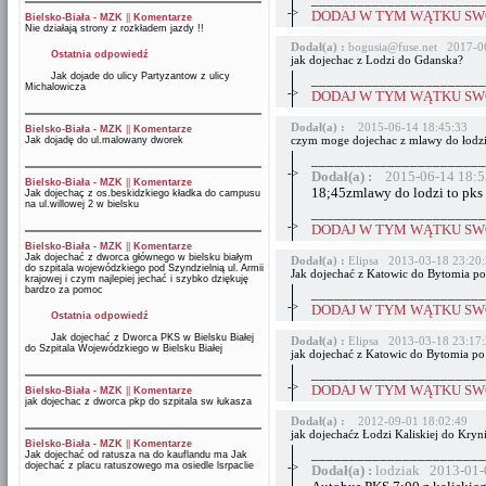
_______________________
->
DODAJ W TYM WĄTKU SWÓ
Bielsko-Biała - MZK
||
Komentarze
Nie działają strony z rozkładem jazdy !!
Dodał(a) :
bogusia@fuse.net 2017-0
Ostatnia odpowiedź
jak dojechac z Lodzi do Gdanska?
Jak dojade do ulicy Partyzantow z ulicy
_______________________
Michalowicza
->
DODAJ W TYM WĄTKU SWÓ
Dodał(a) :
2015-06-14 18:45:33
Bielsko-Biała - MZK
||
Komentarze
czym moge dojechac z mlawy do łodz
Jak dojadę do ul.malowany dworek
_______________________
->
Dodał(a) :
2015-06-14 18:5
Bielsko-Biała - MZK
||
Komentarze
18;45zmlawy do lodzi to pks
Jak dojechaç z os.beskidzkiego kładka do campusu
na ul.willowej 2 w bielsku
_______________________
->
DODAJ W TYM WĄTKU SWÓ
Bielsko-Biała - MZK
||
Komentarze
Jak dojechać z dworca głównego w bielsku białym
Dodał(a) :
Elipsa 2013-03-18 23:20
do szpitala wojewódzkiego pod Szyndzielnią ul. Armii
Jak dojechać z Katowic do Bytomia po
krajowej i czym najlepiej jechać i szybko dziękuję
bardzo za pomoc
_______________________
->
DODAJ W TYM WĄTKU SWÓ
Ostatnia odpowiedź
Jak dojechać z Dworca PKS w Bielsku Białej
Dodał(a) :
Elipsa 2013-03-18 23:17
do Szpitala Wojewódzkiego w Bielsku Białej
jak dojechać z Katowic do Bytomia po 
_______________________
->
DODAJ W TYM WĄTKU SWÓ
Bielsko-Biała - MZK
||
Komentarze
jak dojechac z dworca pkp do szpitala sw łukasza
Dodał(a) :
2012-09-01 18:02:49
jak dojechaćz Łodzi Kaliskiej do Krynic
Bielsko-Biała - MZK
||
Komentarze
_______________________
Jak dojechać od ratusza na do kauflandu ma Jak
dojechać z placu ratuszowego ma osiedle lsrpaclie
->
Dodał(a) :
lodziak 2013-01-