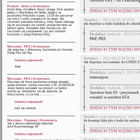
Autobus PKS 7:00 z kaliskie
_______________________
Prudnik - Veolia
||
Komentarze
Dzień doby chciałbym złożyć skargę. Dziś autobus
->
DODAJ W TYM WĄTKU SWÓ
jadący z Głuchołazy do Opola, będący na
przystanku Prószków o godz. 13:35 nie zatrzymał
się mimo 2 osób czekajacych na niego. Nie
Dodał(a) :
2012-09-05 10:10:50
rozumiem powodów kierowcy, który nawet zbliżając
jak dojechać z łodzi kaliskiej do zduńs
się do przystanku nie zwolnił i przejechał obok na
pełnym gazie. Posiadam bilet miesięczny, ale
_______________________
zaczynam się zastanawiać czy jest sensens
->
Dodał(a) :
lodziak 2013-01-
korzystać z usług Państwa firmy.
PKP, PKS
_______________________
Warszawa - PKS
||
Komentarze
->
DODAJ W TYM WĄTKU SWÓ
Jak dojechac z Warszawy Zachodniej do Ustronia
Zdróju Pks lub Pkp
Dodał(a) :
2011-08-22 06:36:40
Ostatnia odpowiedź
Jak dojechac na Lotnisko do ŁODZI Z
Srak
_______________________
->
Dodał(a) :
puchaty5 2011-09
tramwajem
Warszawa - PKS
||
Komentarze
Dlaczego tak firma panstwowa probuje okradac
_______________________
spoleczenstwo ,minuta rozmowy 2.50 ,ZLODZIEJE
->
Dodał(a) :
lodziak 2013-01-
,kiedy bedzie porzadek na stronach ze bedzie
mozna np. dowiedziec sie jak dojechac do
Autobus linii 65 - przystanek
Goszczynina ,co za kraj ................
wsiadać w autobus 65A.
Ostatnia odpowiedź
_______________________
->
DODAJ W TYM WĄTKU SWÓ
weź się zamknij
Dodał(a) :
betbes@interia.pl 2012-0
ile kosztuje bilet pks z łodzi do mielna
Warszawa - Tramwaje
||
Komentarze
Jak z dworca wileńskiego dojechać
_______________________
doUl.Rzymowskiego 36
->
DODAJ W TYM WĄTKU SWÓ
Ostatnia odpowiedź
Dodał(a) :
2012-02-27 22:34:33