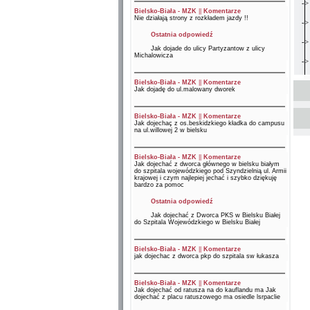
->
Bielsko-Biała - MZK
||
Komentarze
Nie działają strony z rozkładem jazdy !!
->
Ostatnia odpowiedź
->
Jak dojade do ulicy Partyzantow z ulicy
Michalowicza
->
Bielsko-Biała - MZK
||
Komentarze
Jak dojadę do ul.malowany dworek
Bielsko-Biała - MZK
||
Komentarze
Jak dojechaç z os.beskidzkiego kładka do campusu
na ul.willowej 2 w bielsku
Bielsko-Biała - MZK
||
Komentarze
Jak dojechać z dworca głównego w bielsku białym
do szpitala wojewódzkiego pod Szyndzielnią ul. Armii
krajowej i czym najlepiej jechać i szybko dziękuję
bardzo za pomoc
Ostatnia odpowiedź
Jak dojechać z Dworca PKS w Bielsku Białej
do Szpitala Wojewódzkiego w Bielsku Białej
Bielsko-Biała - MZK
||
Komentarze
jak dojechac z dworca pkp do szpitala sw łukasza
Bielsko-Biała - MZK
||
Komentarze
Jak dojechać od ratusza na do kauflandu ma Jak
dojechać z placu ratuszowego ma osiedle lsrpaclie