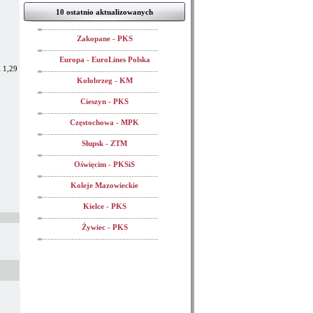
10 ostatnio aktualizowanych
Zakopane - PKS
Europa - EuroLines Polska
 1,29
Kołobrzeg - KM
Cieszyn - PKS
Częstochowa - MPK
Słupsk - ZTM
Oświęcim - PKSiS
Koleje Mazowieckie
Kielce - PKS
Żywiec - PKS