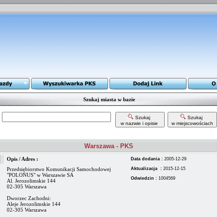
Szukaj miasta w bazie
Szukaj
Szukaj
w nazwie i opisie
w miejscowościach
Warszawa - PKS
Opis / Adres :
Data dodania :
2005-12-29
Przedsiębiorstwo Komunikacji Samochodowej
Aktualizacja :
2015-12-15
"POLONUS" w Warszawie SA
Odwiedzin :
1004569
Al. Jerozolimskie 144
02-305 Warszawa
Dworzec Zachodni:
Aleje Jerozolimskie 144
02-305 Warszawa