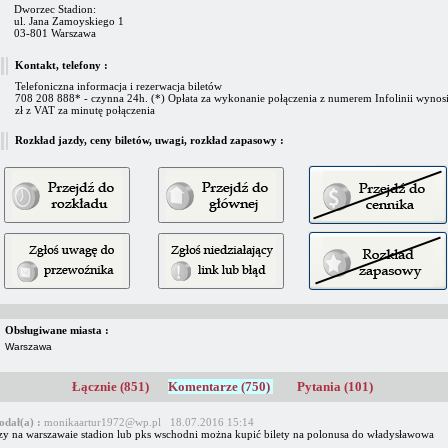
Dworzec Stadion:
ul. Jana Zamoyskiego 1
03-801 Warszawa
Kontakt, telefony :
Telefoniczna informacja i rezerwacja biletów
708 208 888* - czynna 24h. (*) Opłata za wykonanie połączenia z numerem Infolinii wynosi
zł z VAT za minutę połączenia
Rozkład jazdy, ceny biletów, uwagi, rozkład zapasowy :
Obsługiwane miasta :
Warszawa
Łącznie (851)
Komentarze (750)
Pytania (101)
odał(a) :
monikaartur1972@wp.pl 18.07.2016 15:14
zy na warszawaie stadion lub pks wschodni można kupić bilety na polonusa do władysławowa