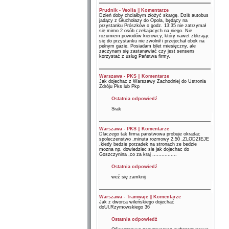
Prudnik - Veolia
||
Komentarze
Dzień doby chciałbym złożyć skargę. Dziś autobus
jadący z Głuchołazy do Opola, będący na
przystanku Prószków o godz. 13:35 nie zatrzymał
się mimo 2 osób czekajacych na niego. Nie
rozumiem powodów kierowcy, który nawet zbliżając
się do przystanku nie zwolnił i przejechał obok na
pełnym gazie. Posiadam bilet miesięczny, ale
zaczynam się zastanawiać czy jest sensens
korzystać z usług Państwa firmy.
Warszawa - PKS
||
Komentarze
Jak dojechac z Warszawy Zachodniej do Ustronia
Zdróju Pks lub Pkp
Ostatnia odpowiedź
Srak
Warszawa - PKS
||
Komentarze
Dlaczego tak firma panstwowa probuje okradac
spoleczenstwo ,minuta rozmowy 2.50 ,ZLODZIEJE
,kiedy bedzie porzadek na stronach ze bedzie
mozna np. dowiedziec sie jak dojechac do
Goszczynina ,co za kraj ................
Ostatnia odpowiedź
weź się zamknij
Warszawa - Tramwaje
||
Komentarze
Jak z dworca wileńskiego dojechać
doUl.Rzymowskiego 36
Ostatnia odpowiedź