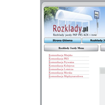
Rozkłady Jazdy Menu
Komunikacja Miejska
Komunikacja PKS
Komunikacja Prywatna
Komunikacja Kolejowa
Komunikacja Lotnicza
Komunikacja Morska
Komunikacja Międzynarodowa