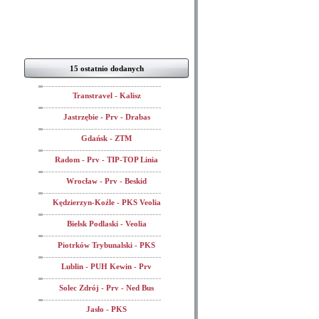
15 ostatnio dodanych
Transtravel - Kalisz
Jastrzębie - Prv - Drabas
Gdańsk - ZTM
Radom - Prv - TIP-TOP Linia
Wrocław - Prv - Beskid
Kędzierzyn-Koźle - PKS Veolia
Bielsk Podlaski - Veolia
Piotrków Trybunalski - PKS
Lublin - PUH Kewin - Prv
Solec Zdrój - Prv - Ned Bus
Jasło - PKS