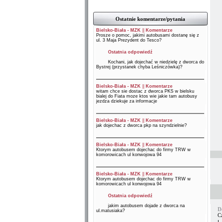
Ostatnie komentarze/pytania
Bielsko-Biała - MZK
||
Komentarze
Prosze o pomoc, jakimi autobusami dostanę się z
ul. 3 Maja Prezydent do Tesco?
Ostatnia odpowiedź
Kochani, jak dojechać w niedzielę z dworca do
Bystrej (przystanek chyba Leśniczówka)?
Bielsko-Biała - MZK
||
Komentarze
witam chce sie dostac z dworca PKS w bielsku
bialej do Fiata moze ktos wie jakie tam autobusy
jezdza dziekuje za informacje
Bielsko-Biała - MZK
||
Komentarze
jak dojechac z dworca pkp na szyndzielnie?
Bielsko-Biała - MZK
||
Komentarze
Ktorym autobusem dojechac do firmy TRW w
komorowicach ul konwojowa 94
Bielsko-Biała - MZK
||
Komentarze
Ktorym autobusem dojechac do firmy TRW w
komorowicach ul konwojowa 94
Ostatnia odpowiedź
jakim autobusem dojade z dworca na
D
ul.matusiaka?
C