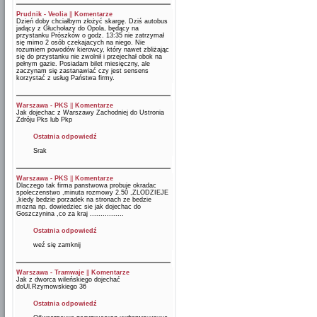
Prudnik - Veolia
||
Komentarze
Dzień doby chciałbym złożyć skargę. Dziś autobus
jadący z Głuchołazy do Opola, będący na
przystanku Prószków o godz. 13:35 nie zatrzymał
się mimo 2 osób czekajacych na niego. Nie
rozumiem powodów kierowcy, który nawet zbliżając
się do przystanku nie zwolnił i przejechał obok na
pełnym gazie. Posiadam bilet miesięczny, ale
zaczynam się zastanawiać czy jest sensens
korzystać z usług Państwa firmy.
Warszawa - PKS
||
Komentarze
Jak dojechac z Warszawy Zachodniej do Ustronia
Zdróju Pks lub Pkp
Ostatnia odpowiedź
Srak
Warszawa - PKS
||
Komentarze
Dlaczego tak firma panstwowa probuje okradac
spoleczenstwo ,minuta rozmowy 2.50 ,ZLODZIEJE
,kiedy bedzie porzadek na stronach ze bedzie
mozna np. dowiedziec sie jak dojechac do
Goszczynina ,co za kraj ................
Ostatnia odpowiedź
weź się zamknij
Warszawa - Tramwaje
||
Komentarze
Jak z dworca wileńskiego dojechać
doUl.Rzymowskiego 36
Ostatnia odpowiedź