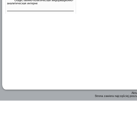
Общественно-политическая информационно-
аналитическая интерне
Aktu
Strona zawiera najczęściej posz