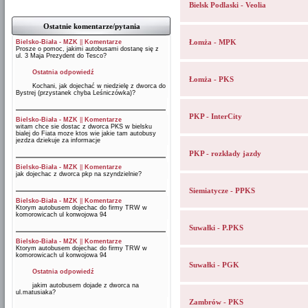
Bielsk Podlaski - Veolia
Ostatnie komentarze/pytania
Łomża - MPK
Bielsko-Biała - MZK
||
Komentarze
Prosze o pomoc, jakimi autobusami dostanę się z
ul. 3 Maja Prezydent do Tesco?
Ostatnia odpowiedź
Łomża - PKS
Kochani, jak dojechać w niedzielę z dworca do
Bystrej (przystanek chyba Leśniczówka)?
PKP - InterCity
Bielsko-Biała - MZK
||
Komentarze
witam chce sie dostac z dworca PKS w bielsku
bialej do Fiata moze ktos wie jakie tam autobusy
jezdza dziekuje za informacje
PKP - rozkłady jazdy
Bielsko-Biała - MZK
||
Komentarze
jak dojechac z dworca pkp na szyndzielnie?
Siemiatycze - PPKS
Bielsko-Biała - MZK
||
Komentarze
Ktorym autobusem dojechac do firmy TRW w
komorowicach ul konwojowa 94
Suwałki - P.PKS
Bielsko-Biała - MZK
||
Komentarze
Ktorym autobusem dojechac do firmy TRW w
komorowicach ul konwojowa 94
Suwałki - PGK
Ostatnia odpowiedź
jakim autobusem dojade z dworca na
ul.matusiaka?
Zambrów - PKS