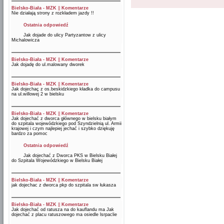
Bielsko-Biała - MZK
||
Komentarze
Nie działają strony z rozkładem jazdy !!
Ostatnia odpowiedź
Jak dojade do ulicy Partyzantow z ulicy
Michalowicza
Bielsko-Biała - MZK
||
Komentarze
Jak dojadę do ul.malowany dworek
Bielsko-Biała - MZK
||
Komentarze
Jak dojechaç z os.beskidzkiego kładka do campusu
na ul.willowej 2 w bielsku
Bielsko-Biała - MZK
||
Komentarze
Jak dojechać z dworca głównego w bielsku białym
do szpitala wojewódzkiego pod Szyndzielnią ul. Armii
krajowej i czym najlepiej jechać i szybko dziękuję
bardzo za pomoc
Ostatnia odpowiedź
Jak dojechać z Dworca PKS w Bielsku Białej
do Szpitala Wojewódzkiego w Bielsku Białej
Bielsko-Biała - MZK
||
Komentarze
jak dojechac z dworca pkp do szpitala sw łukasza
Bielsko-Biała - MZK
||
Komentarze
Jak dojechać od ratusza na do kauflandu ma Jak
dojechać z placu ratuszowego ma osiedle lsrpaclie