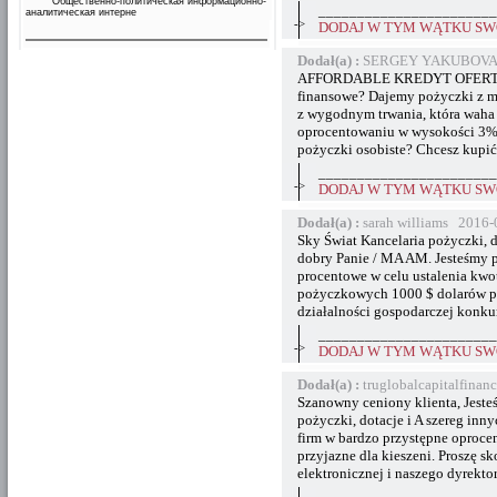
Общественно-политическая информационно-
_______________________
аналитическая интерне
->
DODAJ W TYM WĄTKU SWÓ
Dodał(a) :
SERGEY YAKUBOVA 2
AFFORDABLE KREDYT OFERTA bez
finansowe? Dajemy pożyczki z 
z wygodnym trwania, która waha 
oprocentowaniu w wysokości 3%.
pożyczki osobiste? Chcesz kupi
_______________________
->
DODAJ W TYM WĄTKU SWÓ
Dodał(a) :
sarah williams 2016-
Sky Świat Kancelaria pożyczki,
dobry Panie / MA AM. Jesteśmy p
procentowe w celu ustalenia kwo
pożyczkowych 1000 $ dolarów po
działalności gospodarczej konku
_______________________
->
DODAJ W TYM WĄTKU SWÓ
Dodał(a) :
truglobalcapitalfina
Szanowny ceniony klienta, Jesteś
pożyczki, dotacje i A szereg inn
firm w bardzo przystępne oproc
przyjazne dla kieszeni. Proszę s
elektronicznej i naszego dyrekt