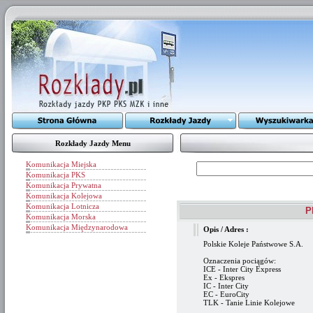
Rozkłady Jazdy Menu
Komunikacja Miejska
Komunikacja PKS
Komunikacja Prywatna
Komunikacja Kolejowa
Komunikacja Lotnicza
P
Komunikacja Morska
Komunikacja Międzynarodowa
Opis / Adres :
Polskie Koleje Państwowe S.A.
Oznaczenia pociągów:
ICE - Inter City Express
Ex - Ekspres
IC - Inter City
EC - EuroCity
TLK - Tanie Linie Kolejowe