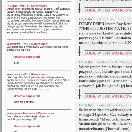
_______________________
Prudnik - Veolia
||
Komentarze
Dzień doby chciałbym złożyć skargę. Dziś autobus
->
DODAJ W TYM WĄTKU SWÓ
jadący z Głuchołazy do Opola, będący na
przystanku Prószków o godz. 13:35 nie zatrzymał
się mimo 2 osób czekajacych na niego. Nie
Dodał(a) :
halifax_ivandepartm
rozumiem powodów kierowcy, który nawet zbliżając
DOBRY DZIEŃ Jestem Ray Keith, j
się do przystanku nie zwolnił i przejechał obok na
pełnym gazie. Posiadam bilet miesięczny, ale
77640-0000 JESTEM NA TEJ STRO
zaczynam się zastanawiać czy jest sensens
korzystać z usług Państwa firmy.
stanie uzyskać kredyt, że zostałe
pożyczkę w "Halifax" I dostałem 
mam pożyczkę na poziomie 4,50
Warszawa - PKS
||
Komentarze
Jak dojechac z Warszawy Zachodniej do Ustronia
_______________________
Zdróju Pks lub Pkp
->
DODAJ W TYM WĄTKU SWÓ
Ostatnia odpowiedź
Dodał(a) :
smithwalter8779@gma
Srak
Witam jestem Smith Walter..i zost
pożyczki, dopóki nie spotkałem E
Warszawa - PKS
||
Komentarze
pożyczki osobiste, kredyt mieszk
Dlaczego tak firma panstwowa probuje okradac
spoleczenstwo ,minuta rozmowy 2.50 ,ZLODZIEJE
konsolidacyjny zadłużenia itp i 
,kiedy bedzie porzadek na stronach ze bedzie
zeznawać, jak Eric pomóc jej kre
mozna np. dowiedziec sie jak dojechac do
Goszczynina ,co za kraj ................
_______________________
->
DODAJ W TYM WĄTKU SWÓ
Ostatnia odpowiedź
weź się zamknij
Dodał(a) :
mauricefinance@hotm
Szukasz bardzo prawdziwego kre
Warszawa - Tramwaje
||
Komentarze
w ciągu 24 godzin. Czy zostały o
Jak z dworca wileńskiego dojechać
finansowych? Maurice finansów j
doUl.Rzymowskiego 36
50.000.000,00 Max. Na 2% stopy 
Ostatnia odpowiedź
(mauricefinance@hotmail.com)