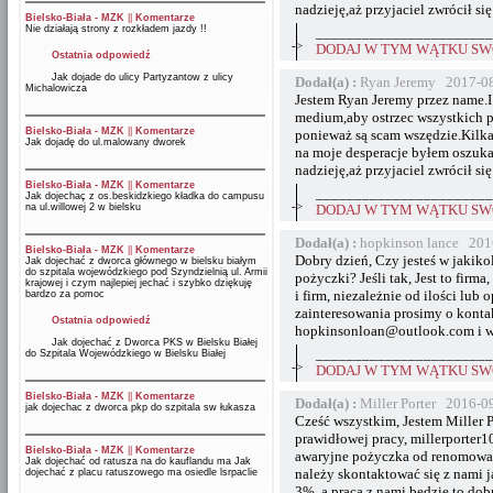
nadzieję,aż przyjaciel zwrócił 
Bielsko-Biała - MZK
||
Komentarze
Nie działają strony z rozkładem jazdy !!
_______________________
->
DODAJ W TYM WĄTKU SWÓ
Ostatnia odpowiedź
Jak dojade do ulicy Partyzantow z ulicy
Dodał(a) :
Ryan Jeremy 2017-08
Michalowicza
Jestem Ryan Jeremy przez name.
medium,aby ostrzec wszystkich 
Bielsko-Biała - MZK
||
Komentarze
ponieważ są scam wszędzie.Kilka
Jak dojadę do ul.malowany dworek
na moje desperacje byłem oszuka
nadzieję,aż przyjaciel zwrócił 
Bielsko-Biała - MZK
||
Komentarze
_______________________
Jak dojechaç z os.beskidzkiego kładka do campusu
->
na ul.willowej 2 w bielsku
DODAJ W TYM WĄTKU SWÓ
Dodał(a) :
hopkinson lance 201
Bielsko-Biała - MZK
||
Komentarze
Dobry dzień, Czy jesteś w jakiko
Jak dojechać z dworca głównego w bielsku białym
do szpitala wojewódzkiego pod Szyndzielnią ul. Armii
pożyczki? Jeśli tak, Jest to firma
krajowej i czym najlepiej jechać i szybko dziękuję
i firm, niezależnie od ilości lub
bardzo za pomoc
zainteresowania prosimy o konta
Ostatnia odpowiedź
hopkinsonloan@outlook.com i wy
Jak dojechać z Dworca PKS w Bielsku Białej
_______________________
do Szpitala Wojewódzkiego w Bielsku Białej
->
DODAJ W TYM WĄTKU SWÓ
Bielsko-Biała - MZK
||
Komentarze
Dodał(a) :
Miller Porter 2016-0
jak dojechac z dworca pkp do szpitala sw łukasza
Cześć wszystkim, Jestem Miller 
prawidłowej pracy, millerporter1
Bielsko-Biała - MZK
||
Komentarze
awaryjne pożyczka od renomowane
Jak dojechać od ratusza na do kauflandu ma Jak
należy skontaktować się z nami 
dojechać z placu ratuszowego ma osiedle lsrpaclie
3%, a praca z nami będzie to dobr