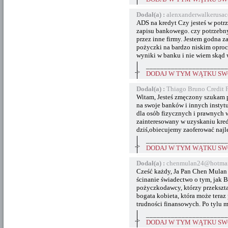
Dodał(a) :
alenxanderwalkerus
ADS na kredyt Czy jesteś w potrz
zapisu bankowego. czy potrzebny 
przez inne firmy. Jestem godna z
pożyczki na bardzo niskim opro
wyniki w banku i nie wiem skąd 
_______________________
->
DODAJ W TYM WĄTKU SWÓ
Dodał(a) :
Thiago Bruno Credit
Witam, Jesteś zmęczony szukam p
na swoje banków i innych instyt
dla osób fizycznych i prawnych w
zainteresowany w uzyskaniu kred
dziś,obiecujemy zaoferować najl
_______________________
->
DODAJ W TYM WĄTKU SWÓ
Dodał(a) :
chenmulan24@hotmai
Cześć każdy, Ja Pan Chen Mulan
ścinanie świadectwo o tym, jak B
pożyczkodawcy, którzy przekształ
bogata kobieta, która może teraz
trudności finansowych. Po tylu m
_______________________
->
DODAJ W TYM WĄTKU SWÓ