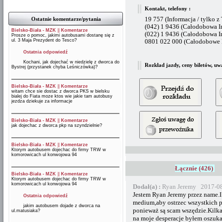
Kontakt, telefony :
Ostatnie komentarze/pytania
19 757 (Informacja / tylko z
(042) 1 9436 (Całodobowa I
Bielsko-Biała - MZK
||
Komentarze
(022) 1 9436 (Całodobowa I
Prosze o pomoc, jakimi autobusami dostanę się z
ul. 3 Maja Prezydent do Tesco?
0801 022 000 (Całodobowe B
Ostatnia odpowiedź
Kochani, jak dojechać w niedzielę z dworca do
Rozkład jazdy, ceny biletów, uw
Bystrej (przystanek chyba Leśniczówka)?
Bielsko-Biała - MZK
||
Komentarze
witam chce sie dostac z dworca PKS w bielsku
bialej do Fiata moze ktos wie jakie tam autobusy
jezdza dziekuje za informacje
Bielsko-Biała - MZK
||
Komentarze
jak dojechac z dworca pkp na szyndzielnie?
Bielsko-Biała - MZK
||
Komentarze
Ktorym autobusem dojechac do firmy TRW w
komorowicach ul konwojowa 94
Łącznie (426)
Bielsko-Biała - MZK
||
Komentarze
Ktorym autobusem dojechac do firmy TRW w
komorowicach ul konwojowa 94
Dodał(a) :
Ryan Jeremy 2017-08
Jestem Ryan Jeremy przez name.
Ostatnia odpowiedź
medium,aby ostrzec wszystkich 
jakim autobusem dojade z dworca na
ponieważ są scam wszędzie.Kilka
ul.matusiaka?
na moje desperacje byłem oszuka