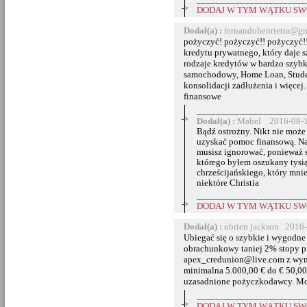
_______________________
->
DODAJ W TYM WĄTKU SWÓ
Dodał(a) :
fernandohenrietta@g
pożyczyć! pożyczyć!! pożyczyć!
kredytu prywatnego, który daje 
rodzaje kredytów w bardzo szybki
samochodowy, Home Loan, Studen
konsolidacji zadłużenia i więcej.
finansowe
_______________________
->
Dodał(a) :
Mabel 2016-08-1
Bądź ostrożny. Nikt nie może
uzyskać pomoc finansową. Na
musisz ignorować, ponieważ są
którego byłem oszukany tysiąc
chrześcijańskiego, który mni
niektóre Christia
_______________________
->
DODAJ W TYM WĄTKU SWÓ
Dodał(a) :
obrien jackson 2016
Ubiegać się o szybkie i wygodne
obrachunkowy taniej 2% stopy pr
apex_credunion@live.com z wyma
minimalna 5.000,00 € do € 50,00
uzasadnione pożyczkodawcy. Możes
_______________________
->
DODAJ W TYM WĄTKU SWÓ