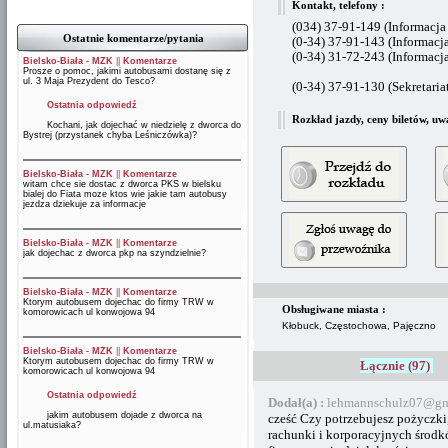
Kontakt, telefony :
(034) 37-91-149 (Informacj
Ostatnie komentarze/pytania
(0-34) 37-91-143 (Informacj
(0-34) 31-72-243 (Informac
Bielsko-Biała - MZK
||
Komentarze
Prosze o pomoc, jakimi autobusami dostanę się z
ul. 3 Maja Prezydent do Tesco?
(0-34) 37-91-130 (Sekretaria
Ostatnia odpowiedź
Rozkład jazdy, ceny biletów, uw
Kochani, jak dojechać w niedzielę z dworca do
Bystrej (przystanek chyba Leśniczówka)?
Bielsko-Biała - MZK
||
Komentarze
witam chce sie dostac z dworca PKS w bielsku
bialej do Fiata moze ktos wie jakie tam autobusy
jezdza dziekuje za informacje
Bielsko-Biała - MZK
||
Komentarze
jak dojechac z dworca pkp na szyndzielnie?
Bielsko-Biała - MZK
||
Komentarze
Ktorym autobusem dojechac do firmy TRW w
Obsługiwane miasta :
komorowicach ul konwojowa 94
Kłobuck, Częstochowa, Pajęczno
Bielsko-Biała - MZK
||
Komentarze
Ktorym autobusem dojechac do firmy TRW w
Łącznie (97)
komorowicach ul konwojowa 94
Ostatnia odpowiedź
Dodał(a) :
lehmannschulz07@gm
jakim autobusem dojade z dworca na
cześć Czy potrzebujesz pożyczki
ul.matusiaka?
rachunki i korporacyjnych środk