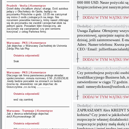
000 000 USD. Nasze pożyczki są
Prudnik - Veolia
||
Komentarze
bezpieczeństwa jest naszym prior
Dzień doby chciałbym złożyć skargę. Dziś autobus
jadący z Głuchołazy do Opola, będący na
_______________________
przystanku Prószków o godz. 13:35 nie zatrzymał
->
DODAJ W TYM WĄTKU SWÓ
się mimo 2 osób czekajacych na niego. Nie
rozumiem powodów kierowcy, który nawet zbliżając
się do przystanku nie zwolnił i przejechał obok na
Dodał(a) :
jullietfinancialaid@
pełnym gazie. Posiadam bilet miesięczny, ale
zaczynam się zastanawiać czy jest sensens
Uwaga Żądana: Oferujemy wszyst
korzystać z usług Państwa firmy.
procentowej, uprzejmie napisz do
dzisiaj, jeśli zainteresowani. E-
Warszawa - PKS
||
Komentarze
Adres: Numer telefonu: Kwota po
Jak dojechac z Warszawy Zachodniej do Ustronia
CEO / Email: jullietfinanciala
Zdróju Pks lub Pkp
_______________________
Ostatnia odpowiedź
->
DODAJ W TYM WĄTKU SWÓ
Srak
Dodał(a) :
ramseydickson@outl
Czy potrzebujesz pożyczki osobi
Warszawa - PKS
||
Komentarze
Dlaczego tak firma panstwowa probuje okradac
kwalifikacyjnego Business lub, 
spoleczenstwo ,minuta rozmowy 2.50 ,ZLODZIEJE
,kiedy bedzie porzadek na stronach ze bedzie
zatwierdzone w ciągu 72 godzin.
mozna np. dowiedziec sie jak dojechac do
mail: ramseydickson@outlook.
Goszczynina ,co za kraj ................
_______________________
Ostatnia odpowiedź
->
DODAJ W TYM WĄTKU SWÓ
weź się zamknij
Dodał(a) :
alenxanderwalkerus
ZAPRASZAMY Alex KREDYT SERVICE
Warszawa - Tramwaje
||
Komentarze
Jak z dworca wileńskiego dojechać
kobieta? Czy jesteś w jakikolwi
doUl.Rzymowskiego 36
rozpoczęcie własnej działalnośc
rozpoczęcie piękny małą skalę i 
Ostatnia odpowiedź
kredytową i jesteś trudno jest u