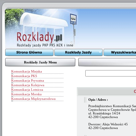
Rozkłady Jazdy Menu
Komunikacja Miejska
Komunikacja PKS
Komunikacja Prywatna
Komunikacja Kolejowa
Komunikacja Lotnicza
Komunikacja Morska
Komunikacja Międzynarodowa
Opis / Adres :
Przedsiębiorstwo Komunikacji 
Częstochowa w Częstochowie Spó
ul. Krasińskiego 14/24
42-200 Częstochowa
Dworzec: Aleja Wolności 45
42-200 Częstochowa