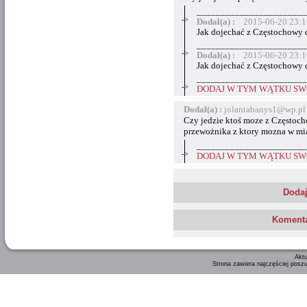
_______________________
->
Dodał(a) :
2015-06-20 23:1
Jak dojechać z Częstochowy 
_______________________
->
Dodał(a) :
2015-06-20 23:1
Jak dojechać z Częstochowy 
_______________________
->
DODAJ W TYM WĄTKU SWÓ
Dodał(a) :
jolantabanys1@wp.pl
Czy jedzie ktoś moze z Częstoc
przewożnika z ktory mozna w mi
_______________________
->
DODAJ W TYM WĄTKU SWÓ
Dodaj
Komenta
Aktu
Strona zawiera najczęściej posz