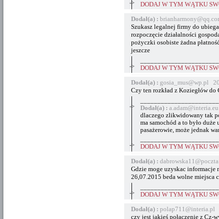
->
DODAJ W TYM WĄTKU SWÓ
Dodał(a) :
brianharmony@qq.co
Szukasz legalnej firmy do ubiega
rozpoczęcie działalności gospoda
pożyczki osobiste żadna płatność 
jeszcze
_______________________
->
DODAJ W TYM WĄTKU SWÓ
Dodał(a) :
gosia_mus@wp.pl 20
Czy ten rozkład z Koziegłów do
_______________________
->
Dodał(a) :
a.adam@interia.e
dlaczego zlikwidowany tak po
ma samochód a to było duże u
pasażerowie, może jednak war
_______________________
->
DODAJ W TYM WĄTKU SWÓ
Dodał(a) :
dabrowska11@poczta
Gdzie moge uzyskac informacje n
26,07.2015 beda wolne miejsca 
_______________________
->
DODAJ W TYM WĄTKU SWÓ
Dodał(a) :
polap711@interia.pl
czy jest jakieś połączenie z Cz-