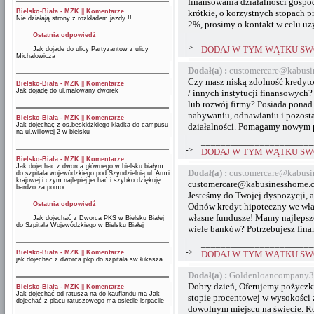
finansowania działalności gospod
Bielsko-Biała - MZK
||
Komentarze
krótkie, o korzystnych stopach 
Nie działają strony z rozkładem jazdy !!
2%, prosimy o kontakt w celu uz
Ostatnia odpowiedź
_______________________
->
DODAJ W TYM WĄTKU SWÓ
Jak dojade do ulicy Partyzantow z ulicy
Michalowicza
Dodał(a) :
customercare@kabusi
Czy masz niską zdolność kredyt
Bielsko-Biała - MZK
||
Komentarze
Jak dojadę do ul.malowany dworek
/ innych instytucji finansowych?
lub rozwój firmy? Posiada pona
nabywaniu, odnawianiu i pozosta
Bielsko-Biała - MZK
||
Komentarze
Jak dojechaç z os.beskidzkiego kładka do campusu
działalności. Pomagamy nowym p
na ul.willowej 2 w bielsku
_______________________
->
DODAJ W TYM WĄTKU SWÓ
Bielsko-Biała - MZK
||
Komentarze
Jak dojechać z dworca głównego w bielsku białym
Dodał(a) :
customercare@kabusi
do szpitala wojewódzkiego pod Szyndzielnią ul. Armii
krajowej i czym najlepiej jechać i szybko dziękuję
customercare@kabusinesshome.
bardzo za pomoc
Jesteśmy do Twojej dyspozycji, 
Ostatnia odpowiedź
Odnów kredyt hipoteczny we właś
własne fundusze! Mamy najlepsze
Jak dojechać z Dworca PKS w Bielsku Białej
do Szpitala Wojewódzkiego w Bielsku Białej
wiele banków? Potrzebujesz fina
_______________________
->
Bielsko-Biała - MZK
||
Komentarze
DODAJ W TYM WĄTKU SWÓ
jak dojechac z dworca pkp do szpitala sw łukasza
Dodał(a) :
Goldenloancompany3
Dobry dzień, Oferujemy pożyczki
Bielsko-Biała - MZK
||
Komentarze
Jak dojechać od ratusza na do kauflandu ma Jak
stopie procentowej w wysokości z
dojechać z placu ratuszowego ma osiedle lsrpaclie
dowolnym miejscu na świecie. R