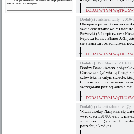
Общественно-политическая информационно-
аналитическая интерне
_______________________
->
DODAJ W TYM WĄTKU SWÓ
Dodał(a) :
micheal willy 2016-
Oferujemy pożyczki na niskie st
swoje cele finansowe. * Osobist
Pożyczki (Zabezpieczony / Nieza
Poprawa Home / Biznes Jeśli jest
się z nami za pośrednictwem poc
_______________________
->
DODAJ W TYM WĄTKU SWÓ
Dodał(a) :
Pan Marius 2016-08-
Drodzy Poszukiwacze pożyczkowe 
Chcesz założyć własną firmę? Fi
człowieka na całym świecie, któ
trudnościami finansowymi życia. 
szczegółami poniżej adres e-ma
_______________________
->
DODAJ W TYM WĄTKU SWÓ
Dodał(a) :
kateriinabotkova@gm
Witam drodzy. Nazywam się Cater
wysokości 150.000 euro w piątek
senatorpwalter@hotmail.com skon
potrzebują kredytu.
_______________________